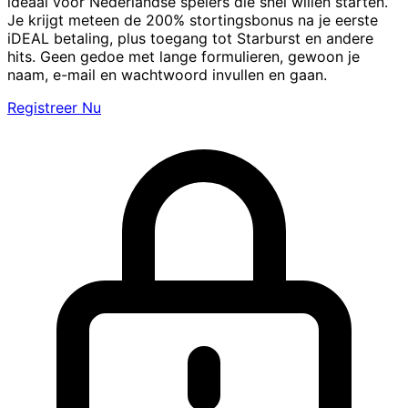
ideaal voor Nederlandse spelers die snel willen starten.
Je krijgt meteen de 200% stortingsbonus na je eerste
iDEAL betaling, plus toegang tot Starburst en andere
hits. Geen gedoe met lange formulieren, gewoon je
naam, e-mail en wachtwoord invullen en gaan.
Registreer Nu