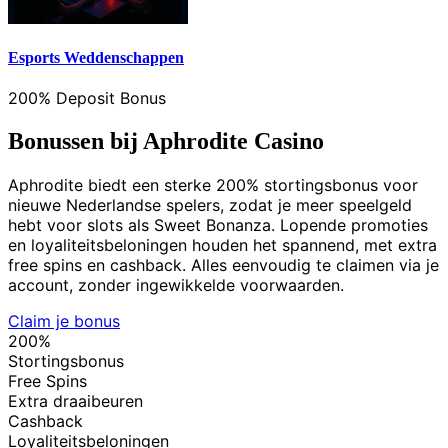
Esports Weddenschappen
200% Deposit Bonus
Bonussen bij Aphrodite Casino
Aphrodite biedt een sterke 200% stortingsbonus voor
nieuwe Nederlandse spelers, zodat je meer speelgeld
hebt voor slots als Sweet Bonanza. Lopende promoties
en loyaliteitsbeloningen houden het spannend, met extra
free spins en cashback. Alles eenvoudig te claimen via je
account, zonder ingewikkelde voorwaarden.
Claim je bonus
200%
Stortingsbonus
Free Spins
Extra draaibeuren
Cashback
Loyaliteitsbeloningen