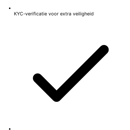
KYC-verificatie voor extra veiligheid