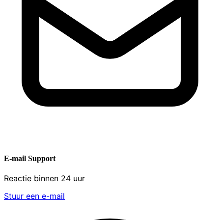
E-mail Support
Reactie binnen 24 uur
Stuur een e-mail