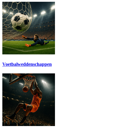
Voetbalweddenschappen